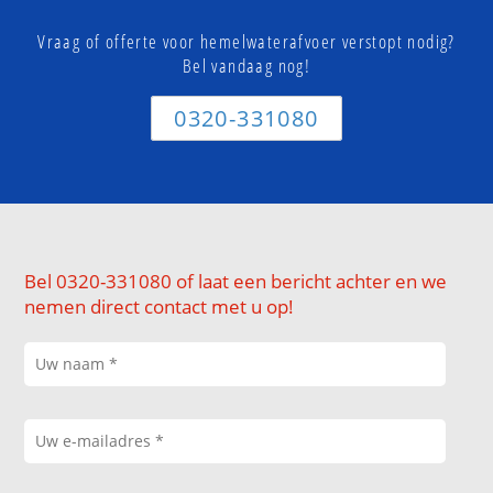
Vraag of offerte voor hemelwaterafvoer verstopt nodig?
Bel vandaag nog!
0320-331080
Bel 0320-331080 of laat een bericht achter en we
nemen direct contact met u op!