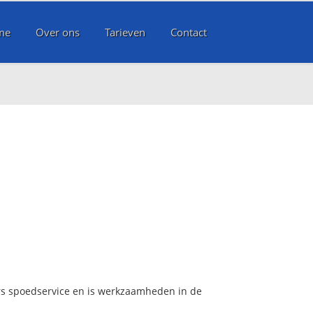
me
Over ons
Tarieven
Contact
urs spoedservice en is werkzaamheden in de