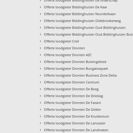
Offerte loodgieter Biddinghuizen De Graafschap
›
Offerte loodgieter Biddinghuizen De Kaai
›
Offerte loodgieter Biddinghuizen Noorderbaan
›
Offerte loodgieter Biddinghuizen Oldebroekerweg
›
Offerte loodgieter Biddinghuizen Oud-Biddinghuizen
›
Offerte loodgieter Biddinghuizen Oud-Biddinghuizen Bui
›
Offerte loodgieter Creil
›
Offerte loodgieter Dronten
›
Offerte loodgieter Dronten AZC
›
Offerte loodgieter Dronten Buitengebied
›
Offerte loodgieter Dronten Bungalowpark
›
Offerte loodgieter Dronten Business Zone Delta
›
Offerte loodgieter Dronten Centrum
›
Offerte loodgieter Dronten De Boeg
›
Offerte loodgieter Dronten De Drieslag
›
Offerte loodgieter Dronten De Fazant
›
Offerte loodgieter Dronten De Gilden
›
Offerte loodgieter Dronten De Kruidentuin
›
Offerte loodgieter Dronten De Lancaster
›
Offerte loodgieter Dronten De Landmaten