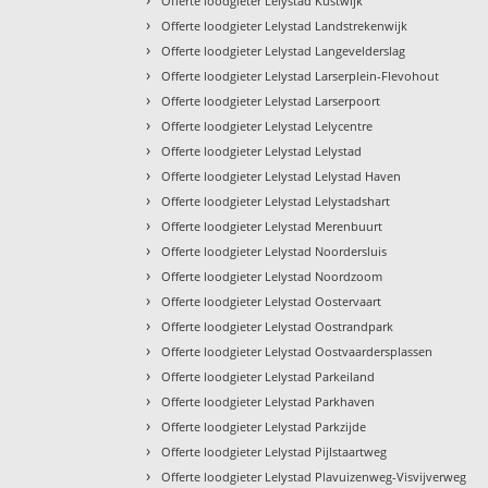
Offerte loodgieter Lelystad Kustwijk
›
Offerte loodgieter Lelystad Landstrekenwijk
›
Offerte loodgieter Lelystad Langevelderslag
›
Offerte loodgieter Lelystad Larserplein-Flevohout
›
Offerte loodgieter Lelystad Larserpoort
›
Offerte loodgieter Lelystad Lelycentre
›
Offerte loodgieter Lelystad Lelystad
›
Offerte loodgieter Lelystad Lelystad Haven
›
Offerte loodgieter Lelystad Lelystadshart
›
Offerte loodgieter Lelystad Merenbuurt
›
Offerte loodgieter Lelystad Noordersluis
›
Offerte loodgieter Lelystad Noordzoom
›
Offerte loodgieter Lelystad Oostervaart
›
Offerte loodgieter Lelystad Oostrandpark
›
Offerte loodgieter Lelystad Oostvaardersplassen
›
Offerte loodgieter Lelystad Parkeiland
›
Offerte loodgieter Lelystad Parkhaven
›
Offerte loodgieter Lelystad Parkzijde
›
Offerte loodgieter Lelystad Pijlstaartweg
›
Offerte loodgieter Lelystad Plavuizenweg-Visvijverweg