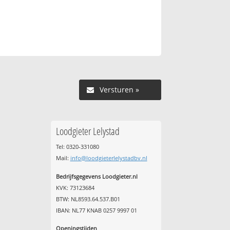
Versturen »
Loodgieter Lelystad
Tel: 0320-331080
Mail:
info@loodgieterlelystadbv.nl
Bedrijfsgegevens Loodgieter.nl
KVK: 73123684
BTW: NL8593.64.537.B01
IBAN: NL77 KNAB 0257 9997 01
Openingstijden