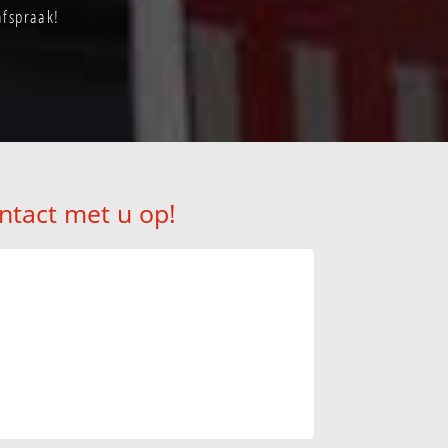
afspraak!
ntact met u op!