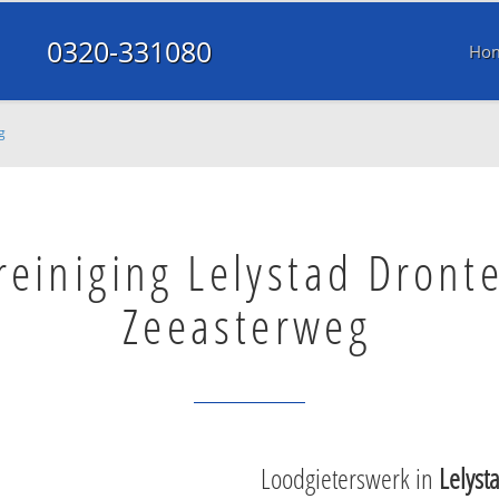
0320-331080
Ho
g
reiniging Lelystad Dront
Zeeasterweg
Loodgieterswerk in
Lelyst