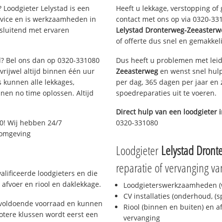
 Loodgieter Lelystad is een
Heeft u lekkage, verstopping of
rvice en is werkzaamheden in
contact met ons op via 0320-3310
tsluitend met ervaren
Lelystad Dronterweg-Zeeasterw
of offerte dus snel en gemakkeli
ad? Bel ons dan op 0320-331080
Dus heeft u problemen met leid
 vrijwel altijd binnen één uur
Zeeasterweg
en wenst snel hulp
 kunnen alle lekkages,
per dag, 365 dagen per jaar en z
en no time oplossen. Altijd
spoedreparaties uit te voeren.
Direct hulp van een loodgieter 
0! Wij hebben 24/7
0320-331080
n omgeving
Loodgieter
Lelystad Dront
reparatie of vervanging va
alificeerde loodgieters en die
afvoer en riool en daklekkage.
Loodgieterswerkzaamheden (w
CV installaties (onderhoud, (
d voldoende voorraad en kunnen
Riool (binnen en buiten) en a
otere klussen wordt eerst een
vervanging