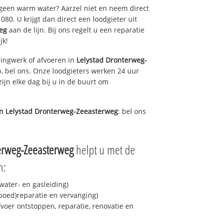
 geen warm water? Aarzel niet en neem direct
80. U krijgt dan direct een loodgieter uit
eg
aan de lijn. Bij ons regelt u een reparatie
jk!
ingwerk of afvoeren in
Lelystad Dronterweg-
, bel ons. Onze loodgieters werken 24 uur
ijn elke dag bij u in de buurt om
in
Lelystad Dronterweg-Zeeasterweg
: bel ons
erweg-Zeeasterweg
helpt u met de
n:
ater- en gasleiding)
spoed)reparatie en vervanging)
fvoer ontstoppen, reparatie, renovatie en