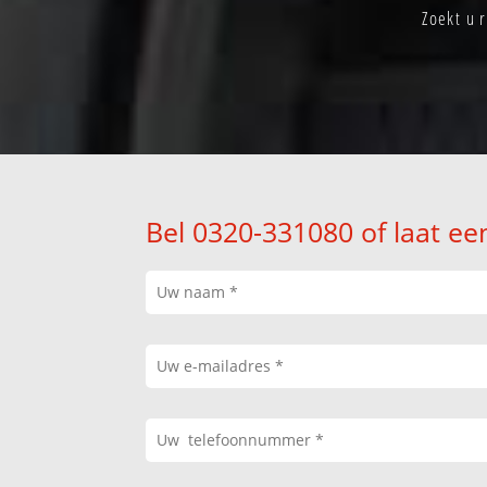
Zoekt u 
Bel 0320-331080 of laat ee