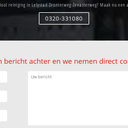
riool reiniging in Lelystad Dronterweg-Zeeasterweg? Maak nu een 
0320-331080
n bericht achter en we nemen direct co