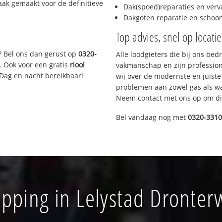
aak gemaakt voor de definitieve
Dak(spoed)reparaties en verv
Dakgoten reparatie en scho
Top advies, snel op locati
? Bel ons dan gerust op
0320-
Alle loodgieters die bij ons be
. Ook voor een gratis
riool
vakmanschap en zijn profession
 Dag en nacht bereikbaar!
wij over de modernste en juist
problemen aan zowel gas als wat
Neem contact met ons op om di
Bel vandaag nog met
0320-331
opping in Lelystad Dronte