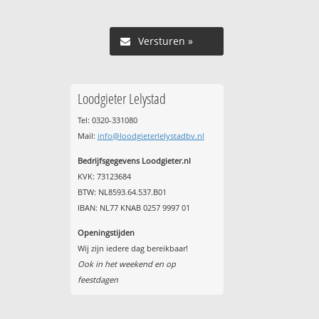
Versturen »
Loodgieter Lelystad
Tel: 0320-331080
Mail:
info@loodgieterlelystadbv.nl
Bedrijfsgegevens Loodgieter.nl
KVK: 73123684
BTW: NL8593.64.537.B01
IBAN: NL77 KNAB 0257 9997 01
Openingstijden
Wij zijn iedere dag bereikbaar!
Ook in het weekend en op
feestdagen