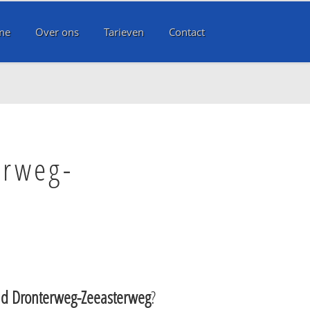
me
Over ons
Tarieven
Contact
erweg-
ad Dronterweg-Zeeasterweg
?