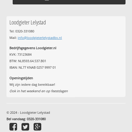
Loodgieter Lelystad
Tel: 0320-331080
Mail:
info@loodgieterlelystadbv.nl
Bedrijfsgegevens Loodgieter.nl
KVK: 73123684
BTW: NL8593.64.537.B01
IBAN: NL77 KNAB 0257 9997 01
Openingstijden
Wij zijn iedere dag bereikbaar!
Ook in het weekend en op feestdagen
© 2024 - Loodgieter Lelystad
Bel vandaag
:
0320-331080