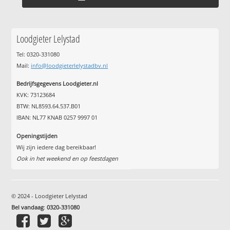
Loodgieter Lelystad
Tel: 0320-331080
Mail:
info@loodgieterlelystadbv.nl
Bedrijfsgegevens Loodgieter.nl
KVK: 73123684
BTW: NL8593.64.537.B01
IBAN: NL77 KNAB 0257 9997 01
Openingstijden
Wij zijn iedere dag bereikbaar!
Ook in het weekend en op feestdagen
© 2024 - Loodgieter Lelystad
Bel vandaag
:
0320-331080