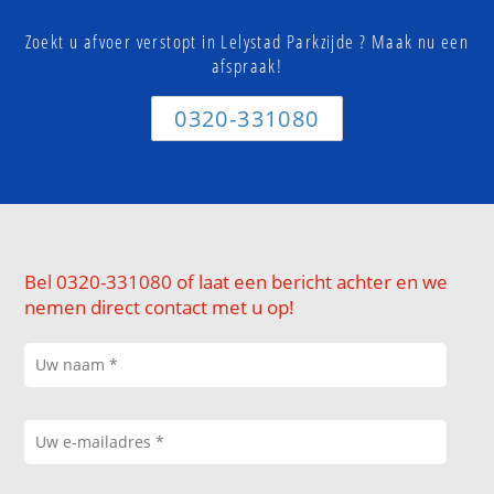
Zoekt u afvoer verstopt in Lelystad Parkzijde ? Maak nu een
afspraak!
0320-331080
Bel 0320-331080 of laat een bericht achter en we
nemen direct contact met u op!