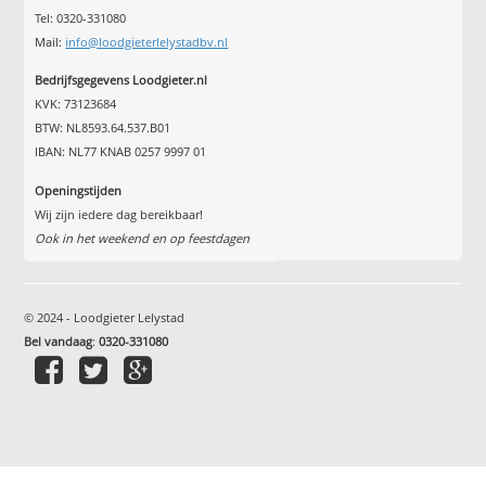
Tel: 0320-331080
Mail:
info@loodgieterlelystadbv.nl
Bedrijfsgegevens Loodgieter.nl
KVK: 73123684
BTW: NL8593.64.537.B01
IBAN: NL77 KNAB 0257 9997 01
Openingstijden
Wij zijn iedere dag bereikbaar!
Ook in het weekend en op feestdagen
© 2024 - Loodgieter Lelystad
Bel vandaag
:
0320-331080