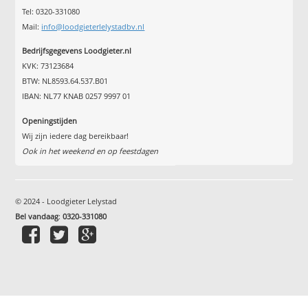
Tel: 0320-331080
Mail:
info@loodgieterlelystadbv.nl
Bedrijfsgegevens Loodgieter.nl
KVK: 73123684
BTW: NL8593.64.537.B01
IBAN: NL77 KNAB 0257 9997 01
Openingstijden
Wij zijn iedere dag bereikbaar!
Ook in het weekend en op feestdagen
© 2024 - Loodgieter Lelystad
Bel vandaag
:
0320-331080