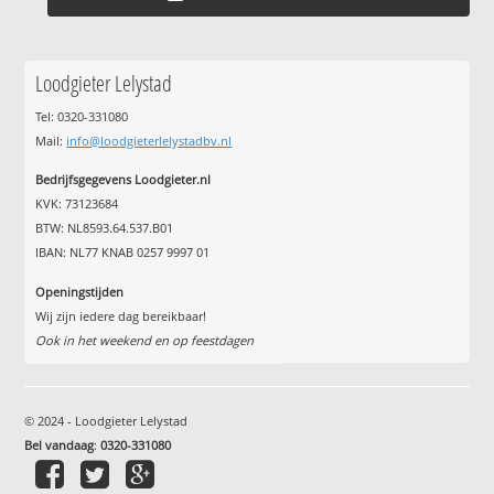
Loodgieter Lelystad
Tel: 0320-331080
Mail:
info@loodgieterlelystadbv.nl
Bedrijfsgegevens Loodgieter.nl
KVK: 73123684
BTW: NL8593.64.537.B01
IBAN: NL77 KNAB 0257 9997 01
Openingstijden
Wij zijn iedere dag bereikbaar!
Ook in het weekend en op feestdagen
© 2024 - Loodgieter Lelystad
Bel vandaag
:
0320-331080