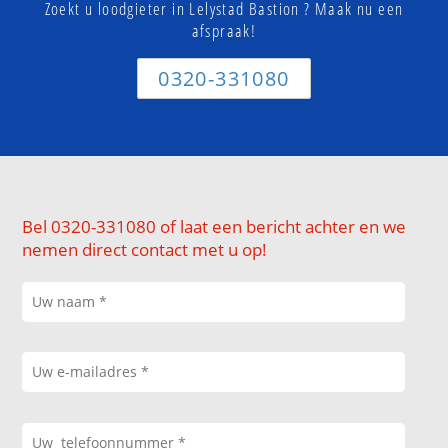
Zoekt u loodgieter in Lelystad Bastion ? Maak nu een
afspraak!
0320-331080
Bel 0320-331080 of laat een bericht achter en we
nemen direct contact met u op!