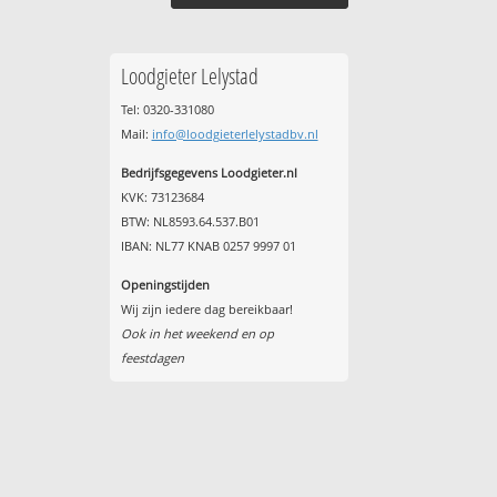
Loodgieter Lelystad
Tel: 0320-331080
Mail:
info@loodgieterlelystadbv.nl
Bedrijfsgegevens Loodgieter.nl
KVK: 73123684
BTW: NL8593.64.537.B01
IBAN: NL77 KNAB 0257 9997 01
Openingstijden
Wij zijn iedere dag bereikbaar!
Ook in het weekend en op
feestdagen