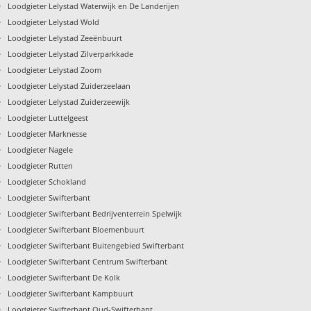
›
Loodgieter Lelystad Waterwijk en De Landerijen
›
Loodgieter Lelystad Wold
›
Loodgieter Lelystad Zeeënbuurt
›
Loodgieter Lelystad Zilverparkkade
›
Loodgieter Lelystad Zoom
›
Loodgieter Lelystad Zuiderzeelaan
›
Loodgieter Lelystad Zuiderzeewijk
›
Loodgieter Luttelgeest
›
Loodgieter Marknesse
›
Loodgieter Nagele
›
Loodgieter Rutten
›
Loodgieter Schokland
›
Loodgieter Swifterbant
›
Loodgieter Swifterbant Bedrijventerrein Spelwijk
›
Loodgieter Swifterbant Bloemenbuurt
›
Loodgieter Swifterbant Buitengebied Swifterbant
›
Loodgieter Swifterbant Centrum Swifterbant
›
Loodgieter Swifterbant De Kolk
›
Loodgieter Swifterbant Kampbuurt
›
Loodgieter Swifterbant Oud-Swifterbant