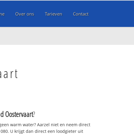
me
Over ons
Tarieven
Contact
aart
ad Oostervaart
?
 geen warm water? Aarzel niet en neem direct
80. U krijgt dan direct een loodgieter uit