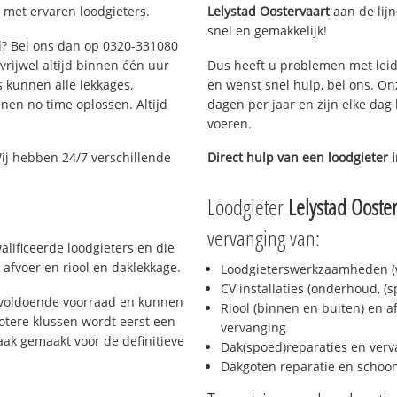
 met ervaren loodgieters.
Lelystad Oostervaart
aan de lijn
snel en gemakkelijk!
ad? Bel ons dan op 0320-331080
 vrijwel altijd binnen één uur
Dus heeft u problemen met leid
 kunnen alle lekkages,
en wenst snel hulp, bel ons. On
en no time oplossen. Altijd
dagen per jaar en zijn elke dag 
voeren.
ij hebben 24/7 verschillende
Direct hulp van een loodgieter 
Loodgieter
Lelystad Ooster
vervanging van:
alificeerde loodgieters en die
afvoer en riool en daklekkage.
Loodgieterswerkzaamheden (w
CV installaties (onderhoud, (
d voldoende voorraad en kunnen
Riool (binnen en buiten) en a
otere klussen wordt eerst een
vervanging
aak gemaakt voor de definitieve
Dak(spoed)reparaties en verv
Dakgoten reparatie en scho