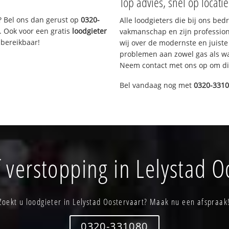
Top advies, snel op locati
? Bel ons dan gerust op
0320-
Alle loodgieters die bij ons be
. Ook voor een gratis
loodgieter
vakmanschap en zijn profession
 bereikbaar!
wij over de modernste en juist
problemen aan zowel gas als wat
Neem contact met ons op om di
Bel vandaag nog met
0320-331
 verstopping in Lelystad O
Zoekt u loodgieter in Lelystad Oostervaart? Maak nu een afspraak
0320-331080