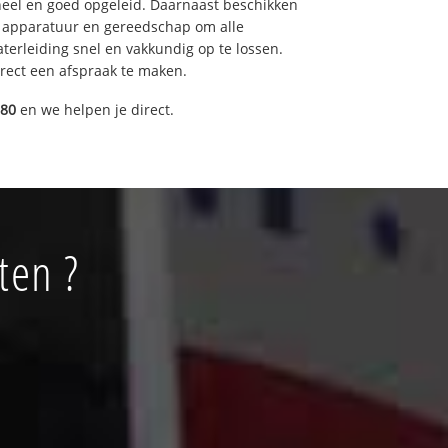
eel en goed opgeleid. Daarnaast beschikken
e apparatuur en gereedschap om alle
erleiding snel en vakkundig op te lossen.
rect een afspraak te maken.
080
en we helpen je direct.
ten ?