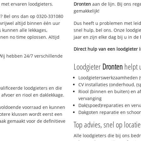
 met ervaren loodgieters.
Dronten
aan de lijn. Bij ons reg
gemakkelijk!
ad? Bel ons dan op 0320-331080
 vrijwel altijd binnen één uur
Dus heeft u problemen met leid
 kunnen alle lekkages,
snel hulp, bel ons. Onze loodgi
en no time oplossen. Altijd
jaar en zijn elke dag bij u in d
Direct hulp van een loodgieter 
Wij hebben 24/7 verschillende
Loodgieter
Dronten
helpt 
Loodgieterswerkzaamheden (w
CV installaties (onderhoud, (
alificeerde loodgieters en die
Riool (binnen en buiten) en a
afvoer en riool en daklekkage.
vervanging
Dak(spoed)reparaties en verv
d voldoende voorraad en kunnen
Dakgoten reparatie en scho
otere klussen wordt eerst een
aak gemaakt voor de definitieve
Top advies, snel op locati
Alle loodgieters die bij ons be