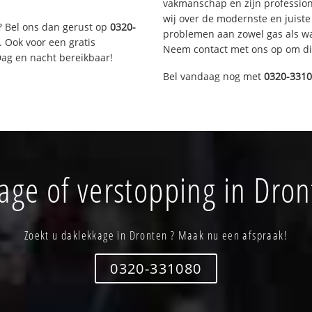
vakmanschap en zijn profession
wij over de modernste en juist
? Bel ons dan gerust op
0320-
problemen aan zowel gas als wat
. Ook voor een gratis
Neem contact met ons op om di
Dag en nacht bereikbaar!
Bel vandaag nog met
0320-331
age of verstopping in Dron
Zoekt u daklekkage in Dronten ? Maak nu een afspraak!
0320-331080