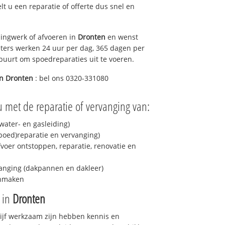
elt u een reparatie of offerte dus snel en
ingwerk of afvoeren in
Dronten
en wenst
eters werken 24 uur per dag, 365 dagen per
e buurt om spoedreparaties uit te voeren.
in
Dronten
: bel ons 0320-331080
u met de reparatie of vervanging van:
ater- en gasleiding)
spoed)reparatie en vervanging)
fvoer ontstoppen, reparatie, renovatie en
anging (dakpannen en dakleer)
onmaken
e in
Dronten
drijf werkzaam zijn hebben kennis en