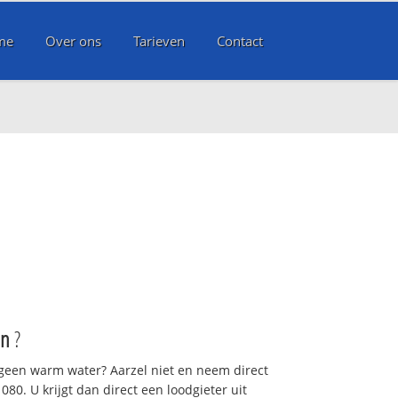
me
Over ons
Tarieven
Contact
en
?
 geen warm water? Aarzel niet en neem direct
80. U krijgt dan direct een loodgieter uit