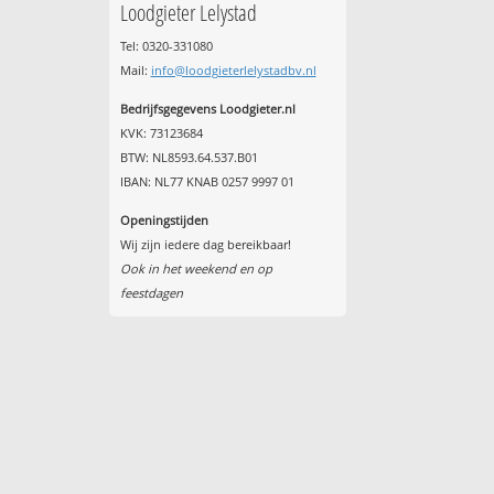
Loodgieter Lelystad
Tel: 0320-331080
Mail:
info@loodgieterlelystadbv.nl
Bedrijfsgegevens Loodgieter.nl
KVK: 73123684
BTW: NL8593.64.537.B01
IBAN: NL77 KNAB 0257 9997 01
Openingstijden
Wij zijn iedere dag bereikbaar!
Ook in het weekend en op
feestdagen