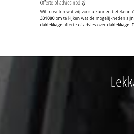
Offerte of advies nodig?
Wilt u weten wat wij voor u kunnen betekenen
331080
om te kijken wat de mogelijkheden zijn
daklekkage
offerte of advies over
daklekkage
. 
Lekk