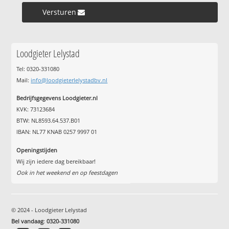
Versturen »
Loodgieter Lelystad
Tel: 0320-331080
Mail:
info@loodgieterlelystadbv.nl
Bedrijfsgegevens Loodgieter.nl
KVK: 73123684
BTW: NL8593.64.537.B01
IBAN: NL77 KNAB 0257 9997 01
Openingstijden
Wij zijn iedere dag bereikbaar!
Ook in het weekend en op feestdagen
© 2024 - Loodgieter Lelystad
Bel vandaag
:
0320-331080