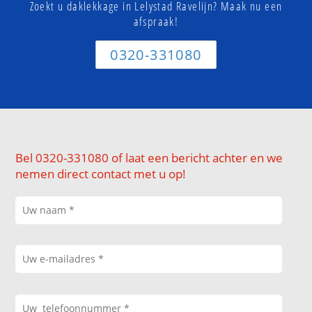
Zoekt u daklekkage in Lelystad Ravelijn? Maak nu een
afspraak!
0320-331080
Bel 0320-331080 of laat een bericht achter en we
nemen direct contact met u op!