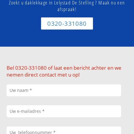
Zoekt u daklekkage in Lelystad De Stelling ? Maak nu een
afspraak!
0320-331080
Bel 0320-331080 of laat een bericht achter en we
nemen direct contact met u op!