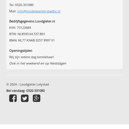
Tel: 0320-331080
Mail:
info@loodgieterlelystadbv.nl
Bedrijfsgegevens Loodgieter.nl
KVK: 73123684
BTW: NL8593.64.537.B01
IBAN: NL77 KNAB 0257 9997 01
Openingstijden
Wij zijn iedere dag bereikbaar!
Ook in het weekend en op feestdagen
© 2024 - Loodgieter Lelystad
Bel vandaag
:
0320-331080