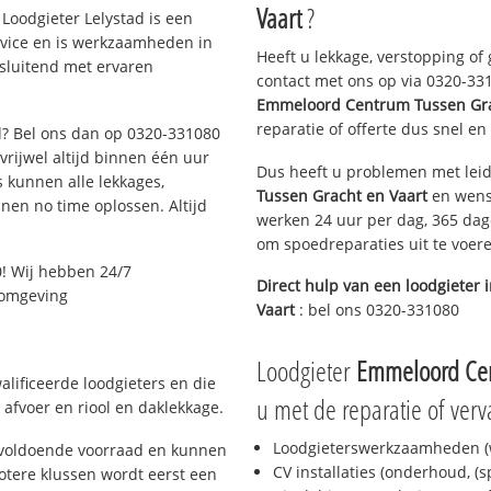
Vaart
?
Loodgieter Lelystad is een
rvice en is werkzaamheden in
Heeft u lekkage, verstopping of
tsluitend met ervaren
contact met ons op via 0320-3310
Emmeloord Centrum Tussen Gra
reparatie of offerte dus snel en
ad? Bel ons dan op 0320-331080
 vrijwel altijd binnen één uur
Dus heeft u problemen met leid
 kunnen alle lekkages,
Tussen Gracht en Vaart
en wens
en no time oplossen. Altijd
werken 24 uur per dag, 365 dage
om spoedreparaties uit te voer
! Wij hebben 24/7
Direct hulp van een loodgieter 
n omgeving
Vaart
: bel ons 0320-331080
Loodgieter
Emmeloord Cen
alificeerde loodgieters en die
u met de reparatie of verv
afvoer en riool en daklekkage.
Loodgieterswerkzaamheden (w
d voldoende voorraad en kunnen
CV installaties (onderhoud, (
otere klussen wordt eerst een