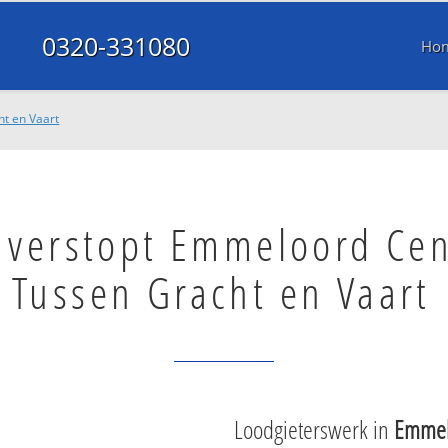
0320-331080
Ho
t en Vaart
l verstopt Emmeloord Ce
Tussen Gracht en Vaart
Loodgieterswerk in
Emmel