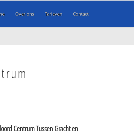
me
Over ons
Tarieven
Contact
ntrum
oord Centrum Tussen Gracht en