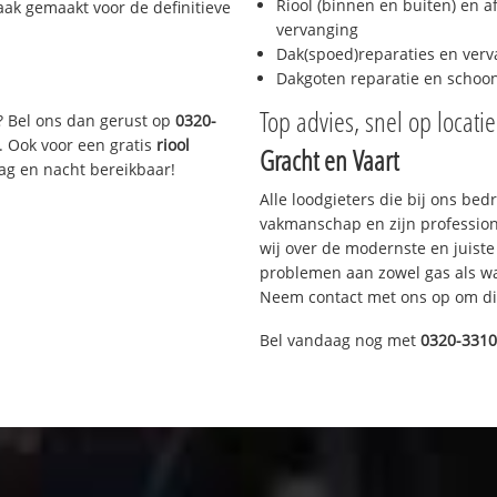
Riool (binnen en buiten) en a
aak gemaakt voor de definitieve
vervanging
Dak(spoed)reparaties en verv
Dakgoten reparatie en scho
Top advies, snel op locati
? Bel ons dan gerust op
0320-
. Ook voor een gratis
riool
Gracht en Vaart
Dag en nacht bereikbaar!
Alle loodgieters die bij ons be
vakmanschap en zijn profession
wij over de modernste en juist
problemen aan zowel gas als wat
Neem contact met ons op om di
Bel vandaag nog met
0320-331