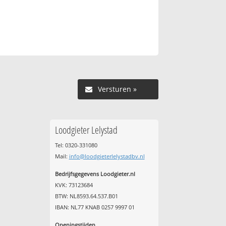
Versturen »
Loodgieter Lelystad
Tel: 0320-331080
Mail:
info@loodgieterlelystadbv.nl
Bedrijfsgegevens Loodgieter.nl
KVK: 73123684
BTW: NL8593.64.537.B01
IBAN: NL77 KNAB 0257 9997 01
Openingstijden