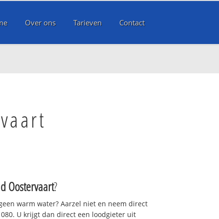
me
Over ons
Tarieven
Contact
rvaart
ad Oostervaart
?
 geen warm water? Aarzel niet en neem direct
80. U krijgt dan direct een loodgieter uit