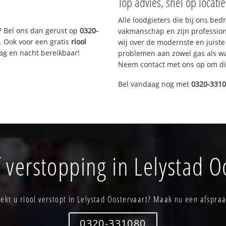
Top advies, snel op locati
Alle loodgieters die bij ons be
? Bel ons dan gerust op
0320-
vakmanschap en zijn profession
. Ook voor een gratis
riool
wij over de modernste en juist
Dag en nacht bereikbaar!
problemen aan zowel gas als wat
Neem contact met ons op om di
Bel vandaag nog met
0320-331
 verstopping in Lelystad O
oekt u riool verstopt in Lelystad Oostervaart? Maak nu een afspraa
0320-331080