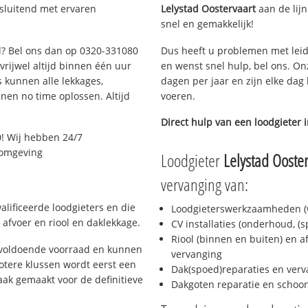
tsluitend met ervaren
Lelystad Oostervaart
aan de lijn
snel en gemakkelijk!
ad? Bel ons dan op 0320-331080
Dus heeft u problemen met leid
 vrijwel altijd binnen één uur
en wenst snel hulp, bel ons. On
 kunnen alle lekkages,
dagen per jaar en zijn elke dag 
en no time oplossen. Altijd
voeren.
Direct hulp van een loodgieter 
! Wij hebben 24/7
n omgeving
Loodgieter
Lelystad Ooster
vervanging van:
alificeerde loodgieters en die
Loodgieterswerkzaamheden (w
afvoer en riool en daklekkage.
CV installaties (onderhoud, (
Riool (binnen en buiten) en a
d voldoende voorraad en kunnen
vervanging
otere klussen wordt eerst een
Dak(spoed)reparaties en verv
aak gemaakt voor de definitieve
Dakgoten reparatie en scho