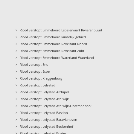
›
Riool verstopt Emmeloord Espelervaart Rivierenbuurt
›
Riool verstopt Emmeloord landelijk gebied
›
Riool verstopt Emmeloord Revelsant Noord
›
Riool verstopt Emmeloord Revelsant Zuid
›
n
Riool verstopt Emmeloord Waterland Waterland
›
Riool verstopt Ens
›
Riool verstopt Espel
›
Riool verstopt Kraggenburg
›
Riool verstopt Lelystad
›
Riool verstopt Lelystad Archipel
›
Riool verstopt Lelystad Atolwijk
›
Riool verstopt Lelystad Atolwijk-Oostrandpark
›
Riool verstopt Lelystad Bastion
›
Riool verstopt Lelystad Bataviahaven
›
Riool verstopt Lelystad Beukenhof
›
Riool verstopt Lelystad Boeier