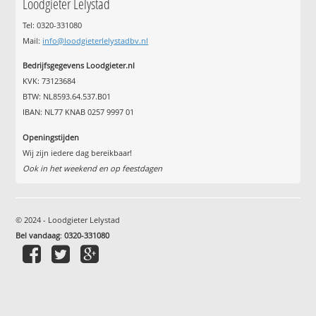
Loodgieter Lelystad
Tel: 0320-331080
Mail:
info@loodgieterlelystadbv.nl
Bedrijfsgegevens Loodgieter.nl
KVK: 73123684
BTW: NL8593.64.537.B01
IBAN: NL77 KNAB 0257 9997 01
Openingstijden
Wij zijn iedere dag bereikbaar!
Ook in het weekend en op feestdagen
© 2024 - Loodgieter Lelystad
Bel vandaag
:
0320-331080