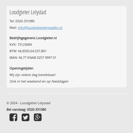
Loodgieter Lelystad
Tel: 0320-331080
Mail:
info@loodgieterlelystadbv.nl
Bedrijfsgegevens Loodgieter.nl
KVK: 73123684
BTW: NL8593.64.537.B01
IBAN: NL77 KNAB 0257 9997 01
Openingstijden
Wij zijn iedere dag bereikbaar!
Ook in het weekend en op feestdagen
© 2024 - Loodgieter Lelystad
Bel vandaag
:
0320-331080