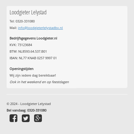
Loodgieter Lelystad
Tel: 0320-331080
Mail:
info@loodgieterlelystadbv.nl
Bedrijfsgegevens Loodgieter.nl
KVK: 73123684
BTW: NL8593.64.537.B01
IBAN: NL77 KNAB 0257 9997 01
Openingstijden
Wij zijn iedere dag bereikbaar!
Ook in het weekend en op feestdagen
© 2024 - Loodgieter Lelystad
Bel vandaag
:
0320-331080